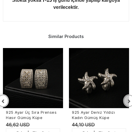
Stokta yoksa
7-15
iş günü içinde yapılıp kargoya
verilecektir.
Similar Products
925 Ayar Üç Sıra Prenses
925 Ayar Deniz Yıldızı
Hasır Gümüş Küpe
Kadın Gümüş Küpe
46,62 USD
44,10 USD