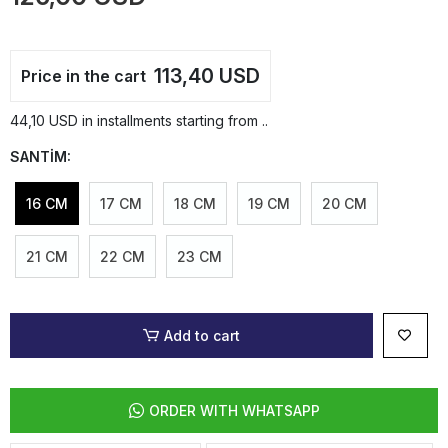
113,40 USD
Price in the cart
44,10 USD in installments starting from ..
SANTİM:
16 CM
17 CM
18 CM
19 CM
20 CM
21 CM
22 CM
23 CM
Add to cart
ORDER WITH WHATSAPP