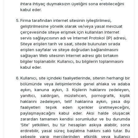
ihtara ihtiyaç duymaksızın üyeliğini sona erebileceğini
kabul eder.
Firma tarafından internet sitesinin iyileştirilmesi,
geliştirilmesine yönelik olarak ve/veya yasal mevzuat
çerçevesinde siteye erişmek için kullanılan Internet
servis sağlayıcısının adı ve Internet Protokol (IP) adresi,
Siteye erişilen tarih ve saat, sitede bulunulan sırada
erişilen sayfalar ve siteye doğrudan bağlanılmasını
sağlayan Web sitesinin Internet adresi gibi birtakım
bilgiler toplanabilir. Kullanıcı, bu bilgilerin toplanmasını
kabul eder.
Kullanıcı, site içindeki faaliyetlerinde, sitenin herhangi bir
bölümünde veya iletişimlerinde genel ahlaka ve adaba
aykırı, kanuna aykırı, 3. Kişilerin haklarını zedeleyen,
yanıltıcı, saldırgan, müstehcen, pornografik, kişilik
haklarını zedeleyen, telif haklarına aykırı, yasa dışı
faaliyetleri teşvik eden içerikler üretmeyeceğini,
paylaşmayacağını kabul eder. Aksi halde oluşacak
zarardan tamamen kendisi sorumludur ve bu durumda
‘Site’ yetkilileri, bu tür hesapları askıya alabilir, sona
erdirebilir, yasal süreç başlatma hakkını saklı tutar. Bu
sebeple yargı mercilerinden etkinlik veya kullanıcı