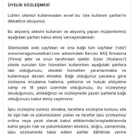
ÜYELİK SÖZLEŞMESİ
Lütfen sitemizi kullanmadan evvel bu ‘site kullanım şartları’nı
dikkatlice okuyunuz.
Bu alışveriş sitesini kullanan ve alışveriş yapan müşterilerimiz
aşağıdaki şartları kabul etmiş varsayılmaktadır:
Sitemizdeki web sayfaları ve ona bağlı tüm sayfalar (‘site’)
www.heragumustelkari.com adresindeki Berces BAŞ firmasına
(‘Firma) aittir ve onun tarafından işletilir. Sizler (‘Kullanıcı’)
sitede sunulan tüm hizmetleri kullanırken aşağıdaki şartlara
tabi olduğunuzu, sitedeki hizmetten yararlanmakla ve
kullanmaya devam etmekle; Bağlı olduğunuz yasalara göre
sözleşme imzalama hakkına, yetkisine ve hukuki ehliyetine
sahip ve 18 yaşın üzerinde olduğunuzu, bu sözleşmeyi
okuduğunuzu, anladığınızı ve sözleşmede yazan şartlarla bağlı
olduğunuzu kabul etmiş sayılırsınız.
İşbu sözleşme süresiz olmakla, taraflara sözleşme konusu site
ile ilgili hak ve yükümlülükler yükler ve taraflar işbu sözleşmeyi
online veya yazık olarak kabul ettiklerinde/onayladıklarında
bahsi geçen hak ve yükümlülükleri eksiksiz, doğru, zamanında,
işbu sözleşmede talep edilen şartlar dâhilinde yerine