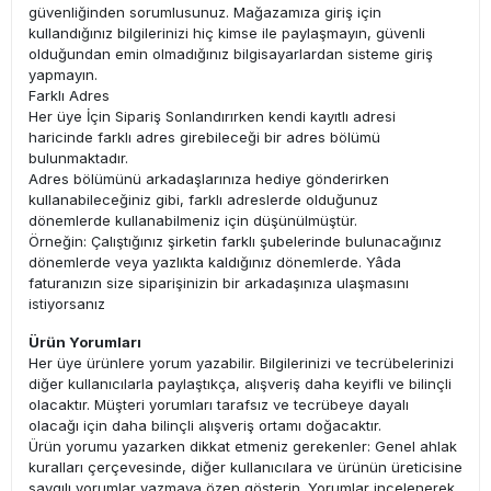
güvenliğinden sorumlusunuz. Mağazamıza giriş için
kullandığınız bilgilerinizi hiç kimse ile paylaşmayın, güvenli
olduğundan emin olmadığınız bilgisayarlardan sisteme giriş
yapmayın.
Farklı Adres
Her üye İçin Sipariş Sonlandırırken kendi kayıtlı adresi
haricinde farklı adres girebileceği bir adres bölümü
bulunmaktadır.
Adres bölümünü arkadaşlarınıza hediye gönderirken
kullanabileceğiniz gibi, farklı adreslerde olduğunuz
dönemlerde kullanabilmeniz için düşünülmüştür.
Örneğin: Çalıştığınız şirketin farklı şubelerinde bulunacağınız
dönemlerde veya yazlıkta kaldığınız dönemlerde. Yâda
faturanızın size siparişinizin bir arkadaşınıza ulaşmasını
istiyorsanız
Ürün Yorumları
Her üye ürünlere yorum yazabilir. Bilgilerinizi ve tecrübelerinizi
diğer kullanıcılarla paylaştıkça, alışveriş daha keyifli ve bilinçli
olacaktır. Müşteri yorumları tarafsız ve tecrübeye dayalı
olacağı için daha bilinçli alışveriş ortamı doğacaktır.
Ürün yorumu yazarken dikkat etmeniz gerekenler: Genel ahlak
kuralları çerçevesinde, diğer kullanıcılara ve ürünün üreticisine
saygılı yorumlar yazmaya özen gösterin. Yorumlar incelenerek