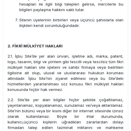
hesapları ile ilgili bilgi talepleri gelirse, mercilerle bu
bilgileri paylaşma hakkını saklı tutar.
Sitenin üyelerinin birbirleri veya üçüncü şahıslarla olan
ilişkileri kendi sorumluluğundadır.
2. FİKRİ MÜLKİYET HAKLARI
2.1. İşbu Site’de yer alan ünvan, işletme adı, marka, patent,
logo, tasarım, bilgi ve yöntem gibi tescilli veya tescilsiz tüm fikri
mülkiyet hakları site işleteni ve sahibi firmaya veya belirtilen
ilgilisine ait olup, ulusal ve uluslararası hukukun koruması
altındadır. İşbu Site’nin ziyaret edilmesi veya bu Site’deki
hizmetlerden yararlanılması söz konusu fikri mülkiyet hakları
konusunda hiçbir hak vermez.
2.2. Site’de yer alan bilgiler hiçbir şekilde çoğaltılamaz,
yayınlanamaz, kopyalanamaz, sunulamaz ve/veya aktarılamaz.
Site’nin bütünü veya bir kısmı diğer bir internet sitesinde izinsiz
olarak kullanılamaz. Böyle bir ihlal durumunda,
kullanıcı,üçüncü kişilerin uğradıkları zararlardan dolayı
firmadan talep edilen tazminat miktarını ve mahkeme