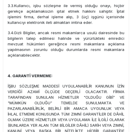
3.3.Kullanıcı, işbu sözleşme ile vermiş olduğu onayı, hiçbir
gerekçe açıklamaksızın iptal etmek hakkını sahiptir. İptal
işlemini firma, derhal işleme alıp, 3 (üç) işgünü içerisinde
kullanıcıyı elektronik ileti almaktan imtina eder.
3.4.Gizli Bilgiler, ancak resmi makamlarca usulü dairesinde bu
bilgilerin talep edilmesi halinde ve yürürlükteki emredici
mevzuat hükümleri gereğince resmi makamlara açıklama
yapılmasının zorunlu olduğu durumlarda resmi makamlara
açıklanabilecektir.
4. GARANTİ VERMEME:
İŞBU SÖZLEŞME MADDESİ UYGULANABİLİR KANUNUN İZİN
VERDİĞİ AZAMİ ÖLÇÜDE GEÇERLİ OLACAKTIR. FİRMA
TARAFINDAN SUNULAN HİZMETLER "OLDUĞU GİBİ” VE
"MÜMKÜN OLDUĞU” TEMELDE SUNULMAKTA VE
PAZARLANABİLİRLİK, BELİRLİ BİR AMACA UYGUNLUK VEYA
İHLAL ETMEME KONUSUNDA TÜM ZIMNİ GARANTİLER DE DÂHİL
OLMAK ÜZERE HİZMETLER VEYA UYGULAMA İLE İLGİLİ OLARAK
(BUNLARDA YER ALAN TÜM BİLGİLER DÂHİL) SARİH VEYA ZIMNİ,
KANUNİ VEYA BAŞKA BİR NİTELİKTE HİÇBİR GARANTİDE