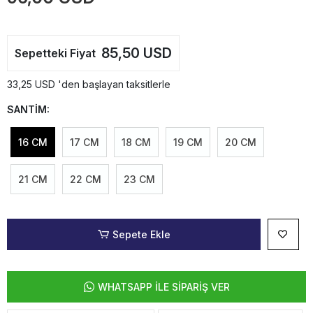
85,50 USD
Sepetteki Fiyat
33,25 USD 'den başlayan taksitlerle
SANTİM:
16 CM
17 CM
18 CM
19 CM
20 CM
21 CM
22 CM
23 CM
Sepete Ekle
WHATSAPP İLE SİPARİŞ VER