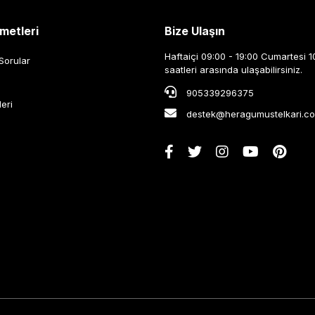
metleri
Bize Ulaşın
Haftaiçi 09:00 - 19:00 Cumartesi 1
Sorular
saatleri arasında ulaşabilirsiniz.
905339296375
leri
destek@heragumustelkari.c