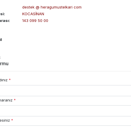
destek @ heragumustelkari com
si:
KOCASİNAN
rası:
143 099 50 00
il
:
ormu
dınız
*
maranız
*
esiniz
*