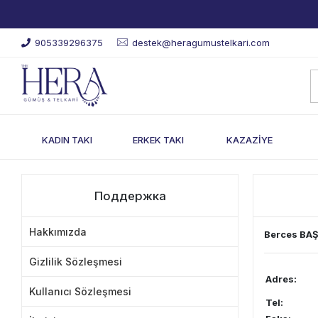
905339296375
destek@heragumustelkari.com
KADIN TAKI
ERKEK TAKI
KAZAZİYE
Поддержка
Hakkımızda
Berces BAŞ
Gizlilik Sözleşmesi
Adres:
Kullanıcı Sözleşmesi
Tel: