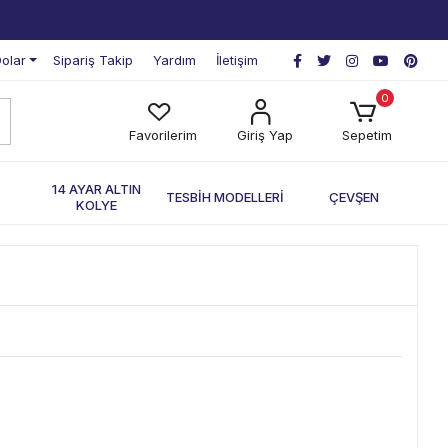
olar
Sipariş Takip
Yardım
İletişim
0
Favorilerim
Giriş Yap
Sepetim
П
14 AYAR ALTIN
TESBİH MODELLERİ
ÇEVŞEN
KOLYE