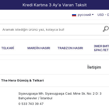
Kredi Kartına 3 Ay'a Varan Taksit
русский
USD - D
ЗМЕЯ ВИ
TELKARİ
MARDİN HASIRI
TRABZON HASIRI
БРАСЛЕТ
İletişim
 The Hera Gümüş & Telkari
Siyavuşpaşa Mh. Siyavuşpaşa Cad. Mine Sk. No: 2 D: 3
Bahçelievler / İstanbul
0 533 743 39 47