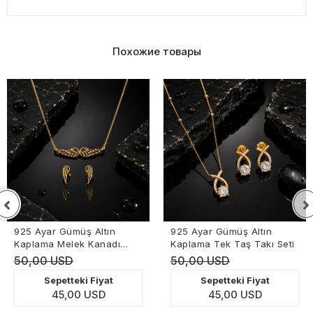
Похожие товары
925 Ayar Gümüş Altın
925 Ayar Gümüş Altın
Kaplama Melek Kanadı
Kaplama Tek Taş Takı Seti
Takı Seti
50,00 USD
50,00 USD
Sepetteki Fiyat
Sepetteki Fiyat
45,00 USD
45,00 USD