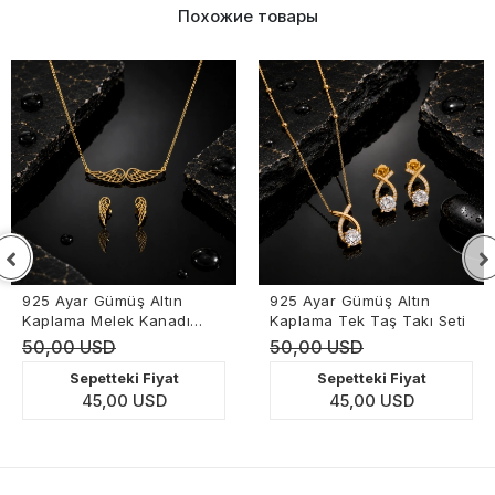
Похожие товары
925 Ayar Gümüş Altın
925 Ayar Gümüş Altın
Kaplama Melek Kanadı
Kaplama Tek Taş Takı Seti
Takı Seti
50,00 USD
50,00 USD
Sepetteki Fiyat
Sepetteki Fiyat
45,00 USD
45,00 USD