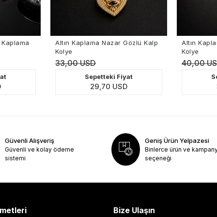
Altın Kaplama Nazar Gözlü Kalp
Altın Kaplama İnci Deta
Kolye
Kolye
33,00 USD
40,00 USD
Sepetteki Fiyat
Sepetteki Fiy
29,70 USD
36,00 USD
Güvenli Alışveriş
Geniş Ürün Yelpazesi
Güvenli ve kolay ödeme
Binlerce ürün ve kampan
sistemi
seçeneği
metleri
Bize Ulaşın