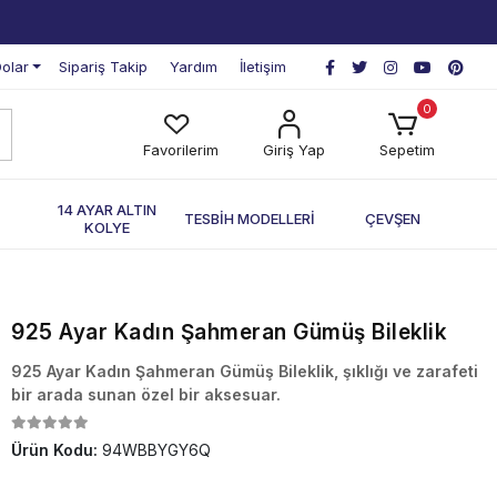
olar
Sipariş Takip
Yardım
İletişim
0
Favorilerim
Giriş Yap
Sepetim
П
14 AYAR ALTIN
TESBİH MODELLERİ
ÇEVŞEN
KOLYE
925 Ayar Kadın Şahmeran Gümüş Bileklik
925 Ayar Kadın Şahmeran Gümüş Bileklik, şıklığı ve zarafeti
bir arada sunan özel bir aksesuar.
Ürün Kodu:
94WBBYGY6Q