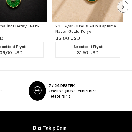
ylı Renkli
925 Ayar Gümüş Altın Kaplama
Altın Kapla
Nazar Gözlü Kolye
Halka Küpe
35,00 USD
38,00 US
at
Sepetteki Fiyat
Se
31,50 USD
7 / 24 DESTEK
ya
Öneri ve şikayetlerinizi bize
iletebilirsiniz.
Bizi Takip Edin