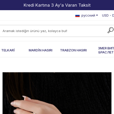
2000 TL ve Üzeri Alışverişlerde Kargo Bedava!
русский
USD - D
ЗМЕЯ ВИ
TELKARİ
MARDİN HASIRI
TRABZON HASIRI
БРАСЛЕТ