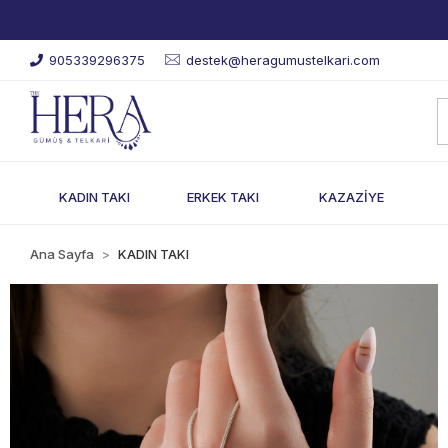
905339296375
destek@heragumustelkari.com
KADIN TAKI
ERKEK TAKI
KAZAZİYE
Ana Sayfa
KADIN TAKI