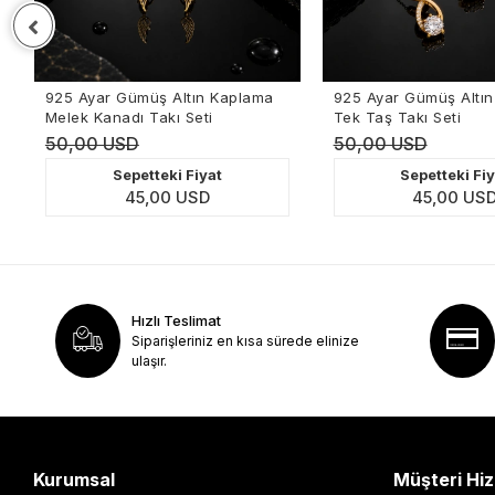
Ayar Gümüş Altın Kaplama
925 Ayar Gümüş Altın Kaplama
 Kanadı Takı Seti
Tek Taş Takı Seti
00 USD
50,00 USD
Sepetteki Fiyat
Sepetteki Fiyat
45,00 USD
45,00 USD
Hızlı Teslimat
Siparişleriniz en kısa sürede elinize
ulaşır.
Kurumsal
Müşteri Hiz