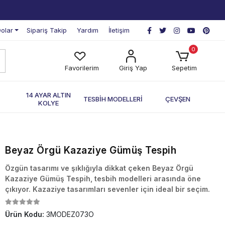
olar
Sipariş Takip
Yardım
İletişim
0
Favorilerim
Giriş Yap
Sepetim
П
14 AYAR ALTIN
TESBİH MODELLERİ
ÇEVŞEN
KOLYE
Beyaz Örgü Kazaziye Gümüş Tespih
Özgün tasarımı ve şıklığıyla dikkat çeken Beyaz Örgü
Kazaziye Gümüş Tespih, tesbih modelleri arasında öne
çıkıyor. Kazaziye tasarımları sevenler için ideal bir seçim.
Ürün Kodu:
3MODEZ073O