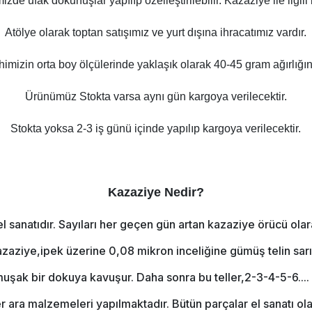
zde ufak dokunuşlar yapılıp özelleştirilebilir. Kazaziye ile ilgili
Atölye olarak toptan satışımız ve yurt dışına ihracatımız vardır.
himizin orta boy ölçülerinde yaklaşık olarak 40-45 gram ağırlığın
Ürünümüz Stokta varsa aynı gün kargoya verilecektir.
Stokta yoksa 2-3 iş günü içinde yapılıp kargoya verilecektir.
Kazaziye Nedir?
 sanatıdır. Sayıları her geçen gün artan kazaziye örücü olara
zaziye,ipek üzerine 0,08 mikron inceliğine gümüş telin sarılma
şak bir dokuya kavuşur. Daha sonra bu teller,2-3-4-5-6.... kat
iğer ara malzemeleri yapılmaktadır. Bütün parçalar el sanatı o