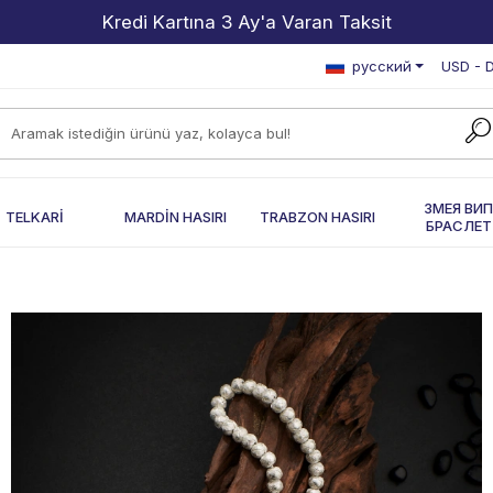
2000 TL ve Üzeri Alışverişlerde Kargo Bedava!
русский
USD - D
ЗМЕЯ ВИ
TELKARİ
MARDİN HASIRI
TRABZON HASIRI
БРАСЛЕТ