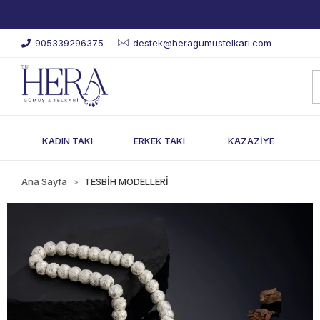
905339296375
destek@heragumustelkari.com
KADIN TAKI
ERKEK TAKI
KAZAZİYE
Ana Sayfa
TESBİH MODELLERİ