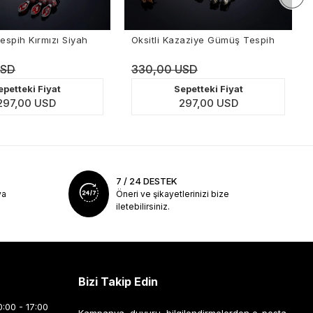
Kırmızı Siyah
Oksitli Kazaziye Gümüş Tespih
Kazaz
Kırmız
330,00 USD
330,
ki Fiyat
Sepetteki Fiyat
0 USD
297,00 USD
7 / 24 DESTEK
ya
Öneri ve şikayetlerinizi bize
iletebilirsiniz.
Bizi Takip Edin
0:00 - 17:00
Kampanya, duyuru, bilgilendirmelerden e-posta