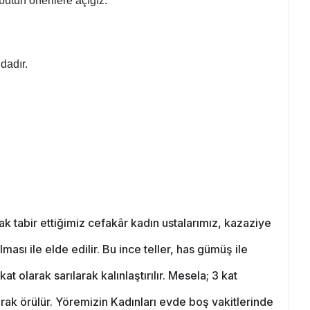
 bütün önerilere açığız.
dadır.
k tabir ettiğimiz cefakâr kadın ustalarımız, kazaziye
sı ile elde edilir. Bu ince teller, has gümüş ile
 olarak sarılarak kalınlaştırılır. Mesela; 3 kat
larak örülür. Yöremizin Kadınları evde boş vakitlerinde