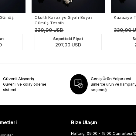
ş
Oksitli Kazaziye Siyah Beyaz
Kazaziye Tespih 
Gümüş Tespih
330,00 USD
330,00 USD
Sepetteki Fiyat
Sepette
297,00 USD
297,0
Güvenli Alışveriş
Geniş Ürün Yelpazesi
Güvenli ve kolay ödeme
Binlerce ürün ve kampan
sistemi
seçeneği
metleri
Bize Ulaşın
Haftaiçi 09:00 - 19:00 Cumartesi 1
Sorular