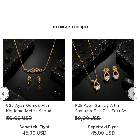
Похожие товары
925 Ayar Gümüş Altın
925 Ayar Gümüş Altın
Kaplama Melek Kanadı
Kaplama Tek Taş Takı Seti
Takı Seti
50,00 USD
50,00 USD
Sepetteki Fiyat
Sepetteki Fiyat
45,00 USD
45,00 USD