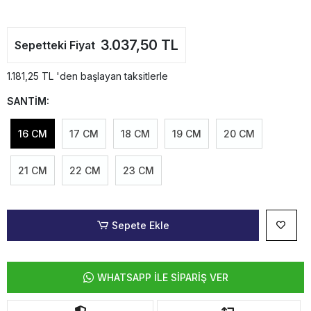
3.037,50 TL
Sepetteki Fiyat
1.181,25 TL 'den başlayan taksitlerle
SANTİM:
16 CM
17 CM
18 CM
19 CM
20 CM
21 CM
22 CM
23 CM
Sepete Ekle
WHATSAPP İLE SİPARİŞ VER