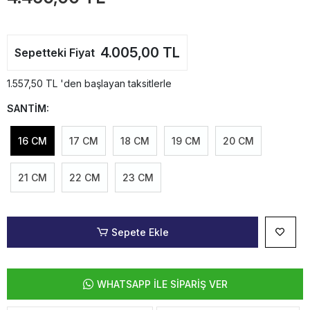
4.005,00 TL
Sepetteki Fiyat
1.557,50 TL 'den başlayan taksitlerle
SANTİM:
16 CM
17 CM
18 CM
19 CM
20 CM
21 CM
22 CM
23 CM
Sepete Ekle
WHATSAPP İLE SİPARİŞ VER