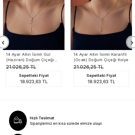
14 Ayar Altın İsimli Gül
14 Ayar Altın İsimli Karanfil
(Haziran) Doğum Çiçeği
(Ocak) Doğum Çiçeği Kolye
Kolye
21.026,25 TL
21.026,25 TL
Sepetteki Fiyat
Sepetteki Fiyat
18.923,63 TL
18.923,63 TL
Hızlı Teslimat
Siparişleriniz en kısa sürede elinize ulaşır.