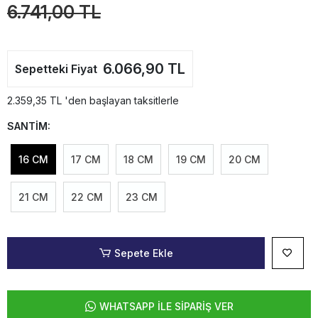
6.741,00 TL
6.066,90 TL
Sepetteki Fiyat
2.359,35 TL 'den başlayan taksitlerle
SANTİM:
16 CM
17 CM
18 CM
19 CM
20 CM
21 CM
22 CM
23 CM
Sepete Ekle
WHATSAPP İLE SİPARİŞ VER