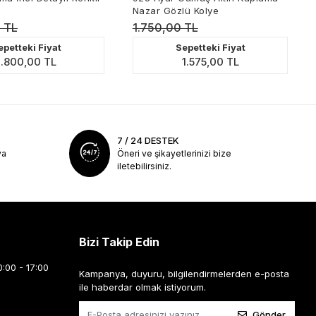
Nazar Gözlü Kolye
Halka
1.750,00 TL
1.90
ki Fiyat
Sepetteki Fiyat
,00 TL
1.575,00 TL
7 / 24 DESTEK
ya
Öneri ve şikayetlerinizi bize
iletebilirsiniz.
Bizi Takip Edin
0:00 - 17:00
Kampanya, duyuru, bilgilendirmelerden e-posta
ile haberdar olmak istiyorum.
Gönder