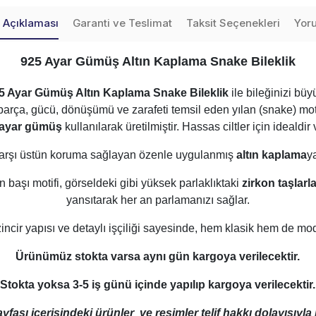
 Açıklaması
Garanti ve Teslimat
Taksit Seçenekleri
Yor
925 Ayar Gümüş Altın Kaplama Snake Bileklik
5 Ayar Gümüş Altın Kaplama Snake Bileklik
ile bileğinizi büy
parça, gücü, dönüşümü ve zarafeti temsil eden yılan (snake) motif
 ayar gümüş
kullanılarak üretilmiştir. Hassas ciltler için ideald
 karşı üstün koruma sağlayan özenle uygulanmış
altın kaplama
y
n başı motifi, görseldeki gibi yüksek parlaklıktaki
zirkon taşlarl
yansıtarak her an parlamanızı sağlar.
 zincir yapısı ve detaylı işçiliği sayesinde, hem klasik hem de
Ürünümüz stokta varsa aynı gün kargoya verilecektir.
Stokta yoksa 3-5 iş günü içinde yapılıp kargoya verilecektir.
ası içerisindeki ürünler ve resimler telif hakkı dolayısıyl