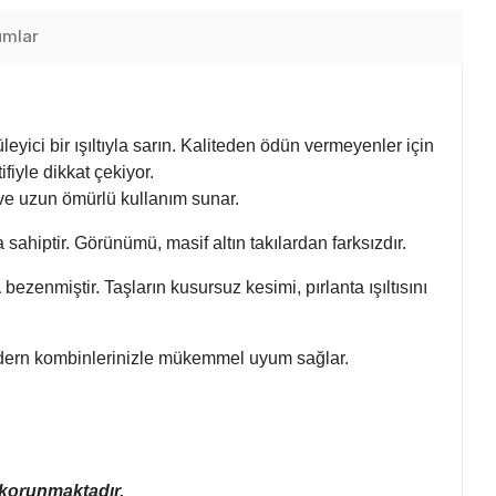
umlar
üleyici bir ışıltıyla sarın. Kaliteden ödün vermeyenler için
iyle dikkat çekiyor.
ir ve uzun ömürlü kullanım sunar.
a sahiptir. Görünümü, masif altın takılardan farksızdır.
a
bezenmiştir. Taşların kusursuz kesimi, pırlanta ışıltısını
 modern kombinlerinizle mükemmel uyum sağlar.
a korunmaktadır.