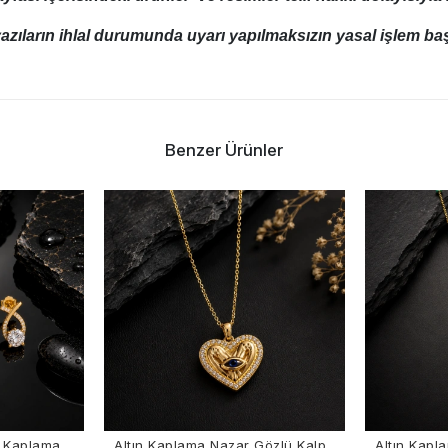
azıların ihlal durumunda uyarı yapılmaksızın yasal işlem başl
Benzer Ürünler
ama
Altın Kaplama Nazar Gözlü Kalp
Altın Kaplama İnc