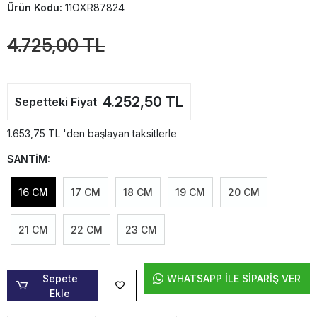
Ürün Kodu:
11OXR87824
4.725,00 TL
4.252,50 TL
Sepetteki Fiyat
1.653,75 TL 'den başlayan taksitlerle
SANTİM:
16 CM
17 CM
18 CM
19 CM
20 CM
21 CM
22 CM
23 CM
Sepete
WHATSAPP İLE SİPARİŞ VER
Ekle