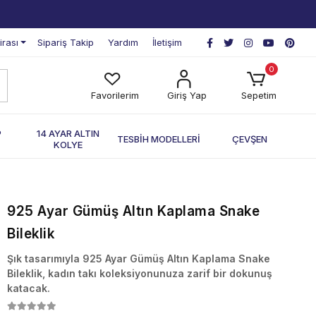
irası
Sipariş Takip
Yardım
İletişim
0
Favorilerim
Giriş Yap
Sepetim
P
14 AYAR ALTIN
TESBİH MODELLERİ
ÇEVŞEN
KOLYE
925 Ayar Gümüş Altın Kaplama Snake
Bileklik
Şık tasarımıyla 925 Ayar Gümüş Altın Kaplama Snake
Bileklik, kadın takı koleksiyonunuza zarif bir dokunuş
katacak.