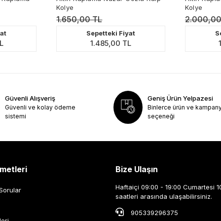
Kolye
Kolye
1.650,00 TL
2.000,00 TL
Sepetteki Fiyat
Sepette
1.485,00 TL
1.800
Güvenli Alışveriş
Geniş Ürün Yelpazesi
Güvenli ve kolay ödeme
Binlerce ürün ve kampan
sistemi
seçeneği
metleri
Bize Ulaşın
Haftaiçi 09:00 - 19:00 Cumartesi 1
Sorular
saatleri arasında ulaşabilirsiniz.
905339296375
leri