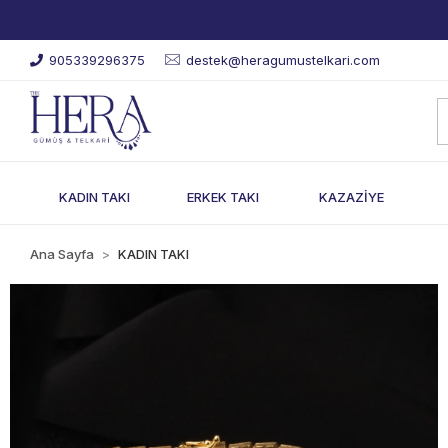
905339296375
destek@heragumustelkari.com
KADIN TAKI
ERKEK TAKI
KAZAZİYE
Ana Sayfa
KADIN TAKI