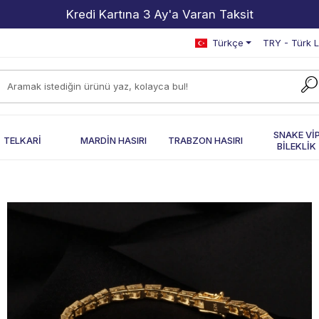
2000 TL ve Üzeri Alışverişlerde Kargo Bedava!
Türkçe
TRY - Türk L
SNAKE Vİ
TELKARİ
MARDİN HASIRI
TRABZON HASIRI
BİLEKLİK