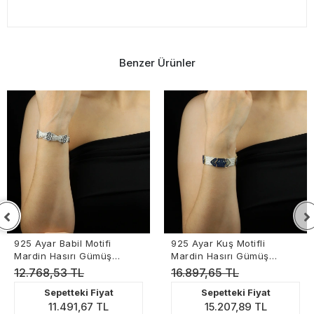
Benzer Ürünler
925 Ayar Babil Motifi
925 Ayar Kuş Motifli
Mardin Hasırı Gümüş
Mardin Hasırı Gümüş
Bileklik
Bileklik
12.768,53 TL
16.897,65 TL
Sepetteki Fiyat
Sepetteki Fiyat
11.491,67 TL
15.207,89 TL