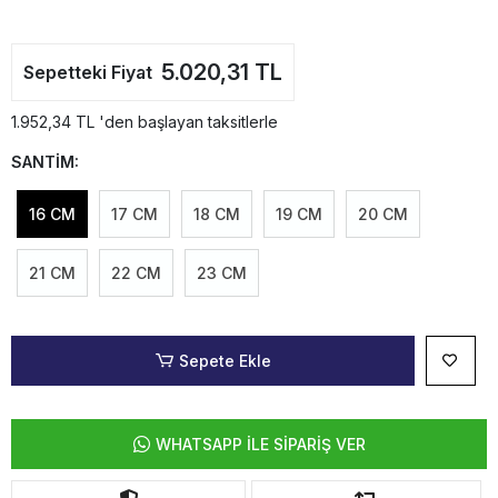
5.020,31 TL
Sepetteki Fiyat
1.952,34 TL 'den başlayan taksitlerle
SANTİM:
16 CM
17 CM
18 CM
19 CM
20 CM
21 CM
22 CM
23 CM
Sepete Ekle
WHATSAPP İLE SİPARİŞ VER