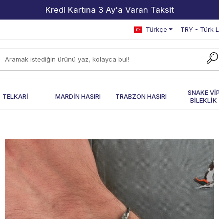
2000 TL ve Üzeri Alışverişlerde Kargo Bedava!
Türkçe
TRY - Türk L
SNAKE Vİ
TELKARİ
MARDİN HASIRI
TRABZON HASIRI
BİLEKLİK