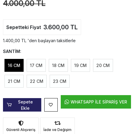
4.000,00 TL
3.600,00 TL
Sepetteki Fiyat
1.400,00 TL 'den başlayan taksitlerle
SANTİM:
16 CM
17 CM
18 CM
19 CM
20 CM
21 CM
22 CM
23 CM
Sepete
WHATSAPP İLE SİPARİŞ VER
Ekle
Güvenli Alışveriş
İade ve Değişim