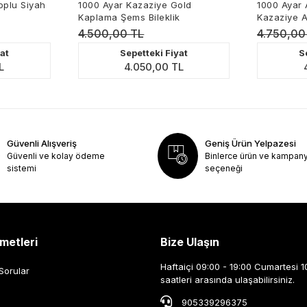
1000 Ayar Kazaziye Gold
1000 Ayar Altın Kapla
Kaplama Şems Bileklik
Kazaziye Aşk Yolu Bile
4.500,00 TL
4.750,00 TL
Sepetteki Fiyat
Sepetteki Fiy
4.050,00 TL
4.275,00 T
Güvenli Alışveriş
Geniş Ürün Yelpazesi
Güvenli ve kolay ödeme
Binlerce ürün ve kampan
sistemi
seçeneği
metleri
Bize Ulaşın
Haftaiçi 09:00 - 19:00 Cumartesi 1
Sorular
saatleri arasında ulaşabilirsiniz.
905339296375