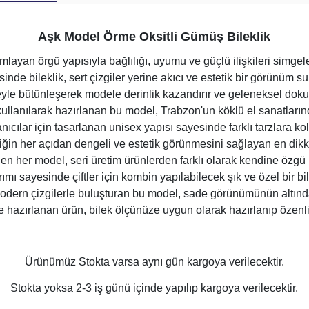
Aşk Model Örme Oksitli Gümüş Bileklik
amlayan örgü yapısıyla bağlılığı, uyumu ve güçlü ilişkileri simge
inde bileklik, sert çizgiler yerine akıcı ve estetik bir görünüm suna
yle bütünleşerek modele derinlik kazandırır ve geleneksel dokuyu
ullanılarak hazırlanan bu model, Trabzon'un köklü el sanatlarınd
nıcılar için tasarlanan unisex yapısı sayesinde farklı tarzlara ko
iğin her açıdan dengeli ve estetik görünmesini sağlayan en dikkat
n her model, seri üretim ürünlerden farklı olarak kendine özgü işç
mı sayesinde çiftler için kombin yapılabilecek şık ve özel bir bi
dern çizgilerle buluşturan bu model, sade görünümünün altında i
e hazırlanan ürün, bilek ölçünüze uygun olarak hazırlanıp özenli p
Ürünümüz Stokta varsa aynı gün kargoya verilecektir.
Stokta yoksa 2-3 iş günü içinde yapılıp kargoya verilecektir.