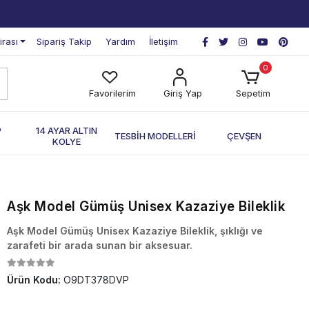
irası
Sipariş Takip
Yardım
İletişim
0
Favorilerim
Giriş Yap
Sepetim
P
14 AYAR ALTIN
TESBİH MODELLERİ
ÇEVŞEN
KOLYE
Aşk Model Gümüş Unisex Kazaziye Bileklik
Aşk Model Gümüş Unisex Kazaziye Bileklik, şıklığı ve
zarafeti bir arada sunan bir aksesuar.
Ürün Kodu:
O9DT378DVP