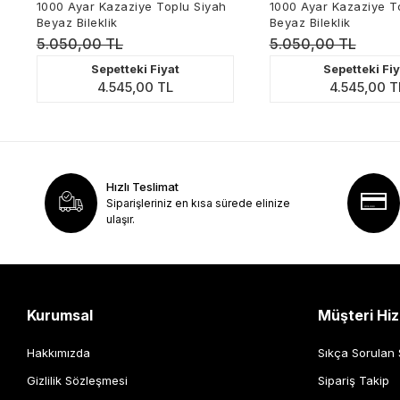
Ayar Kazaziye Toplu Siyah
1000 Ayar Kazaziye Toplu Siyah
 Bileklik
Beyaz Bileklik
0,00 TL
5.050,00 TL
Sepetteki Fiyat
Sepetteki Fiyat
4.545,00 TL
4.545,00 TL
Hızlı Teslimat
Siparişleriniz en kısa sürede elinize
ulaşır.
Kurumsal
Müşteri Hiz
Hakkımızda
Sıkça Sorulan 
Gizlilik Sözleşmesi
Sipariş Takip