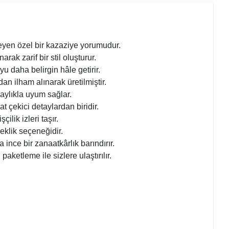
leyen özel bir kazaziye yorumudur.
rak zarif bir stil oluşturur.
 daha belirgin hâle getirir.
an ilham alınarak üretilmiştir.
laylıkla uyum sağlar.
 çekici detaylardan biridir.
ilik izleri taşır.
leklik seçeneğidir.
nce bir zanaatkârlık barındırır.
aketleme ile sizlere ulaştırılır.