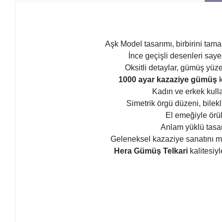
Aşk Model tasarımı, birbirini tam
İnce geçişli desenleri sayes
Oksitli detaylar, gümüş yüze
1000 ayar kazaziye gümüş
k
Kadın ve erkek kulla
Simetrik örgü düzeni, bilekl
El emeğiyle örüle
Anlam yüklü tasarı
Geleneksel kazaziye sanatını mo
Hera Gümüş Telkari
kalitesiyl