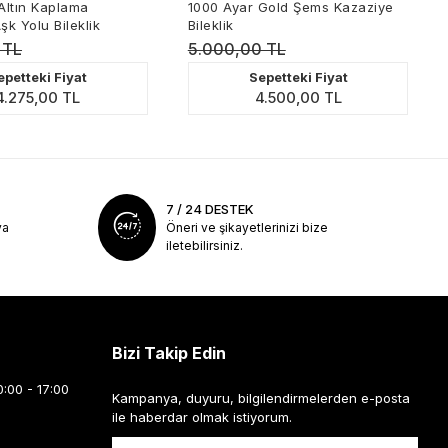
ma
1000 Ayar Gold Şems Kazaziye
Gemici Düğ
klik
Bileklik
5.000,00 TL
3.079,69
at
Sepetteki Fiyat
Se
L
4.500,00 TL
7 / 24 DESTEK
ya
Öneri ve şikayetlerinizi bize
iletebilirsiniz.
Bizi Takip Edin
0:00 - 17:00
Kampanya, duyuru, bilgilendirmelerden e-posta
ile haberdar olmak istiyorum.