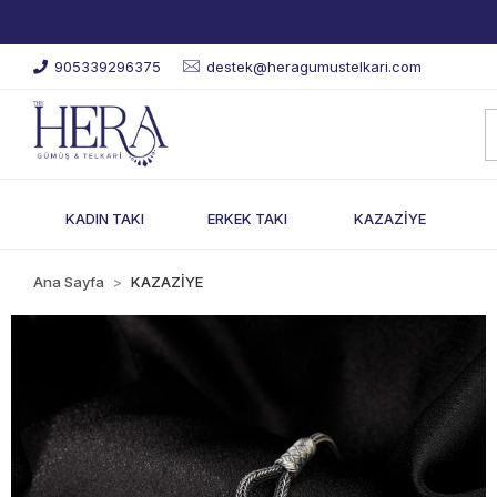
905339296375
destek@heragumustelkari.com
KADIN TAKI
ERKEK TAKI
KAZAZİYE
Ana Sayfa
KAZAZİYE