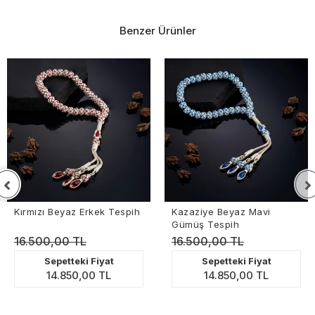
Benzer Ürünler
rmızı Beyaz Erkek Tespih
Kazaziye Beyaz Mavi
Ok
Gümüş Tespih
B
6.500,00 TL
16.500,00 TL
1
Sepetteki Fiyat
Sepetteki Fiyat
14.850,00 TL
14.850,00 TL