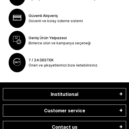
Güvenli Alışveriş
Güvenli ve kolay ödeme sistemi
Geniş Ürün Yelpazesi
Binlerce ürün ve kampanya seçeneği
7 / 24 DESTEK
Öneri ve şikayetlerinizi bize iletebilirsiniz.
Institutional
Customer service
Contact us