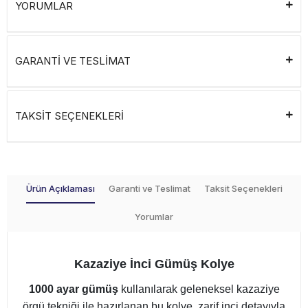
YORUMLAR
GARANTİ VE TESLİMAT
TAKSİT SEÇENEKLERİ
Ürün Açıklaması
Garanti ve Teslimat
Taksit Seçenekleri
Yorumlar
Kazaziye İnci Gümüş Kolye
1000 ayar gümüş
kullanılarak geleneksel kazaziye
örgü tekniği ile hazırlanan bu kolye, zarif inci detayıyla