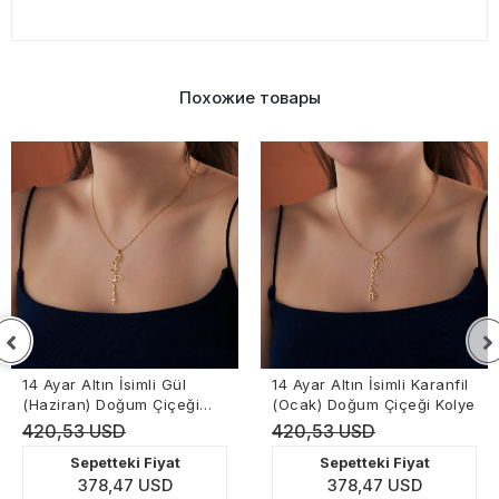
Похожие товары
14 Ayar Altın İsimli Gül
14 Ayar Altın İsimli Karanfil
(Haziran) Doğum Çiçeği
(Ocak) Doğum Çiçeği Kolye
Kolye
420,53 USD
420,53 USD
Sepetteki Fiyat
Sepetteki Fiyat
378,47 USD
378,47 USD