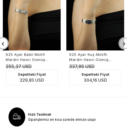
925 Ayar Babil Motifi
925 Ayar Kuş Motifli
Mardin Hasırı Gümüş
Mardin Hasırı Gümüş
Bileklik
Bileklik
255,37 USD
337,95 USD
Sepetteki Fiyat
Sepetteki Fiyat
229,83 USD
304,16 USD
Hızlı Teslimat
Siparişleriniz en kısa sürede elinize ulaşır.