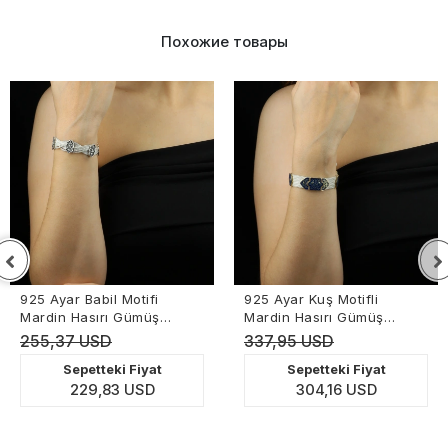
Похожие товары
925 Ayar Babil Motifi
925 Ayar Kuş Motifli
Mardin Hasırı Gümüş
Mardin Hasırı Gümüş
Bileklik
Bileklik
255,37 USD
337,95 USD
Sepetteki Fiyat
Sepetteki Fiyat
229,83 USD
304,16 USD