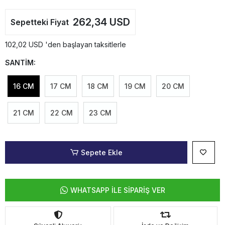
262,34 USD
Sepetteki Fiyat
102,02 USD 'den başlayan taksitlerle
SANTİM:
16 CM
17 CM
18 CM
19 CM
20 CM
21 CM
22 CM
23 CM
Sepete Ekle
WHATSAPP İLE SİPARİŞ VER