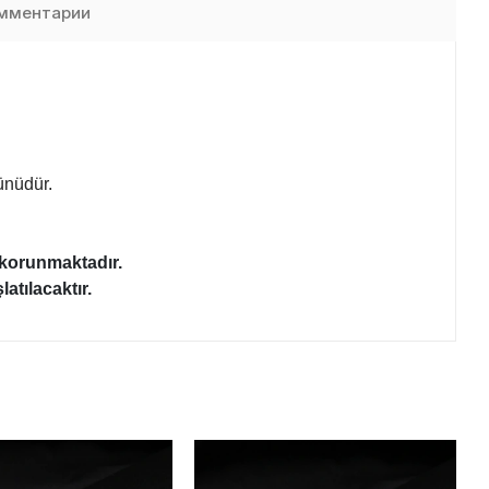
мментарии
rünüdür.
a korunmaktadır.
atılacaktır.