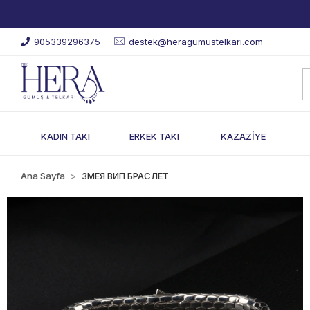
905339296375
destek@heragumustelkari.com
KADIN TAKI
ERKEK TAKI
KAZAZİYE
Ana Sayfa
ЗМЕЯ ВИП БРАСЛЕТ