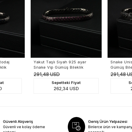
daj
Yakut Taşlı Siyah 925 ayar
Snake Unisex
ik
Snake Vip Gümüş Bileklik
Gümüş Bilekl
291,48 USD
291,48 US
t
Sepetteki Fiyat
Sep
262,34 USD
26
Güvenli Alışveriş
Geniş Ürün Yelpazesi
Güvenli ve kolay ödeme
Binlerce ürün ve kampan