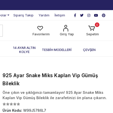
olar
Sipariş Takip
Yardım
İletişim
0
Favorilerim
Giriş Yap
Sepetim
П
14 AYAR ALTIN
TESBİH MODELLERİ
ÇEVŞEN
KOLYE
925 Ayar Snake Miks Kaplan Vip Gümüş
Bileklik
Öne çıkın ve şıklığınızı tamamlayın! 925 Ayar Snake Miks
Kaplan Vip Gümüş Bileklik ile zarafetinizi ön plana çıkarın.
Ürün Kodu:
W99J5786L7