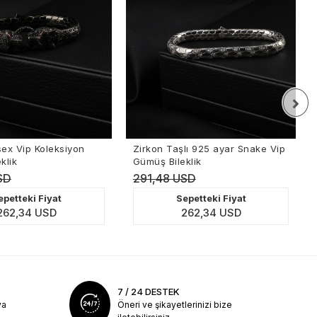
 Vip Koleksiyon
Zirkon Taşlı 925 ayar Snake Vip
B
ik
Gümüş Bileklik
S
D
291,48 USD
2
etteki Fiyat
Sepetteki Fiyat
2,34 USD
262,34 USD
7 / 24 DESTEK
ya
Öneri ve şikayetlerinizi bize