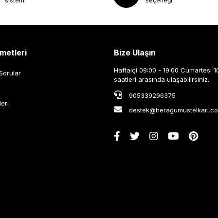
sistemi
seçeneği
metleri
Bize Ulaşın
Haftaiçi 09:00 - 19:00 Cumartesi 1
Sorular
saatleri arasında ulaşabilirsiniz.
905339296375
leri
destek@heragumustelkari.c