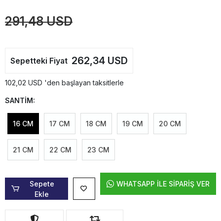
291,48 USD
262,34 USD
Sepetteki Fiyat
102,02 USD 'den başlayan taksitlerle
SANTİM:
16 CM
17 CM
18 CM
19 CM
20 CM
21 CM
22 CM
23 CM
Sepete
WHATSAPP İLE SİPARİŞ VER
Ekle