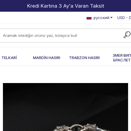
2000 TL ve Üzeri Alışverişlerde Kargo Bedava!
русский
USD - D
ЗМЕЯ ВИ
TELKARİ
MARDİN HASIRI
TRABZON HASIRI
БРАСЛЕТ