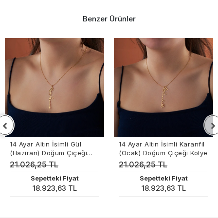
Benzer Ürünler
14 Ayar Altın İsimli Gül
14 Ayar Altın İsimli Karanfil
(Haziran) Doğum Çiçeği
(Ocak) Doğum Çiçeği Kolye
Kolye
21.026,25 TL
21.026,25 TL
Sepetteki Fiyat
Sepetteki Fiyat
18.923,63 TL
18.923,63 TL