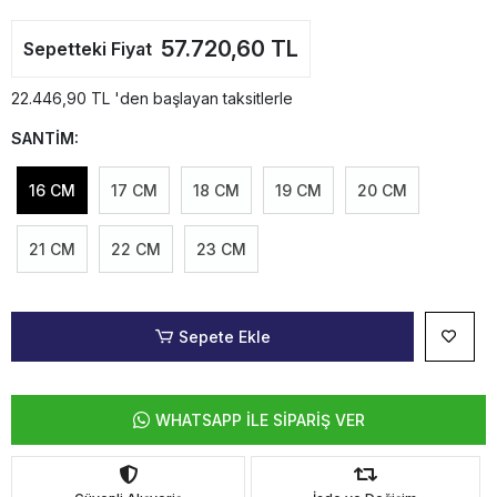
57.720,60 TL
Sepetteki Fiyat
22.446,90 TL 'den başlayan taksitlerle
SANTİM:
16 CM
17 CM
18 CM
19 CM
20 CM
21 CM
22 CM
23 CM
Sepete Ekle
WHATSAPP İLE SİPARİŞ VER