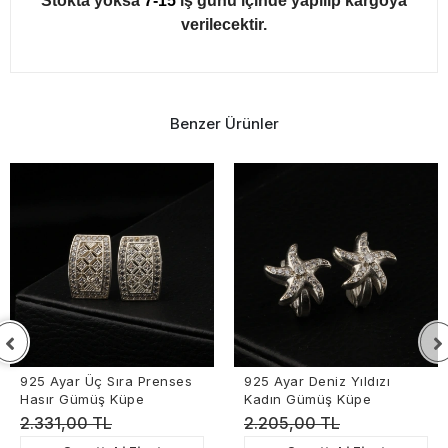
Stokta yoksa
7-15
iş günü içinde yapılıp kargoya
verilecektir.
Benzer Ürünler
925 Ayar Üç Sıra Prenses
925 Ayar Deniz Yıldızı
Hasır Gümüş Küpe
Kadın Gümüş Küpe
2.331,00 TL
2.205,00 TL