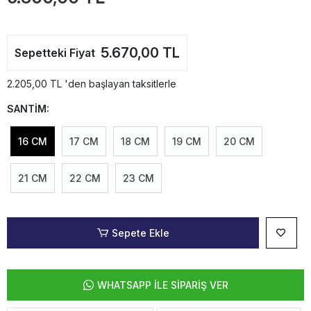
5.670,00 TL
Sepetteki Fiyat
2.205,00 TL 'den başlayan taksitlerle
SANTİM:
16 CM
17 CM
18 CM
19 CM
20 CM
21 CM
22 CM
23 CM
Sepete Ekle
WHATSAPP İLE SİPARİŞ VER