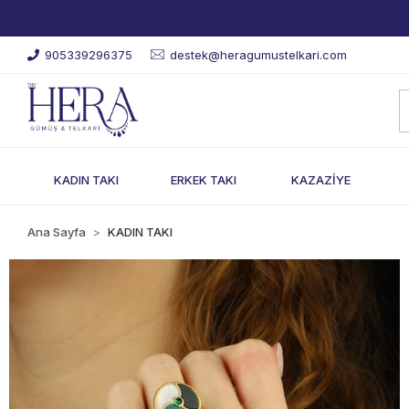
905339296375
destek@heragumustelkari.com
KADIN TAKI
ERKEK TAKI
KAZAZİYE
Ana Sayfa
KADIN TAKI