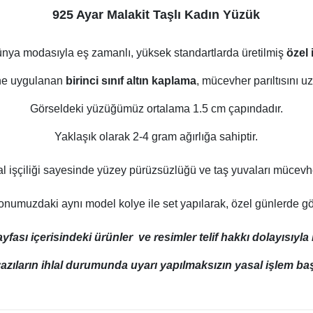
925 Ayar Malakit Taşlı Kadın Yüzük
nya modasıyla eş zamanlı, yüksek standartlarda üretilmiş
özel 
ne uygulanan
birinci sınıf altın kaplama
, mücevher parıltısını u
Görseldeki yüzüğümüz ortalama 1.5 cm çapındadır.
Yaklaşık olarak 2-4 gram ağırlığa sahiptir.
al işçiliği sayesinde yüzey pürüzsüzlüğü ve taş yuvaları mücevhe
numuzdaki aynı model kolye ile set yapılarak, özel günlerde göz al
ası içerisindeki ürünler ve resimler telif hakkı dolayısıyl
azıların ihlal durumunda uyarı yapılmaksızın yasal işlem başl