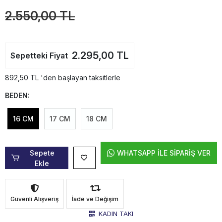
2.550,00 TL
2.295,00 TL
Sepetteki Fiyat
892,50 TL 'den başlayan taksitlerle
BEDEN:
16 CM
17 CM
18 CM
Sepete
WHATSAPP İLE SİPARİŞ VER
Ekle
Güvenli Alışveriş
İade ve Değişim
KADIN TAKI