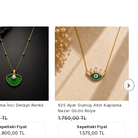
925 Ayar Gümüş Altın Kaplama
Altın Kaplama Renkli M
Nazar Gözlü Kolye
Halka Küpe
1.750,00 TL
1.900,00 TL
Sepetteki Fiyat
Sepetteki Fiy
1.575,00 TL
1.710,00 T