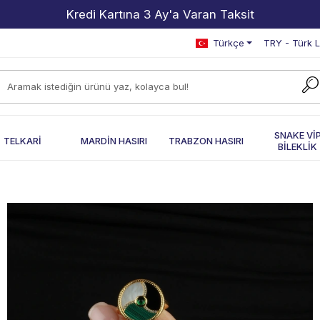
2000 TL ve Üzeri Alışverişlerde Kargo Bedava!
Türkçe
TRY - Türk L
SNAKE Vİ
TELKARİ
MARDİN HASIRI
TRABZON HASIRI
BİLEKLİK