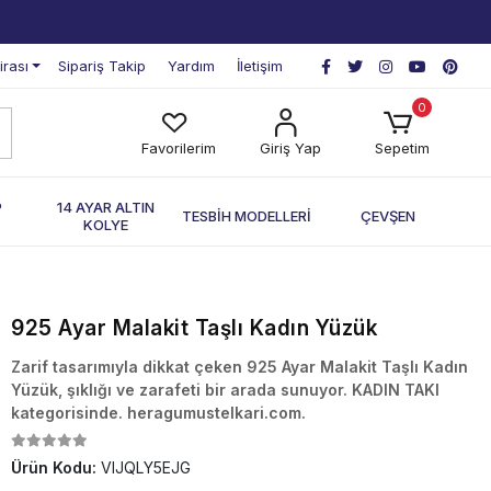
irası
Sipariş Takip
Yardım
İletişim
0
Favorilerim
Giriş Yap
Sepetim
P
14 AYAR ALTIN
TESBİH MODELLERİ
ÇEVŞEN
KOLYE
925 Ayar Malakit Taşlı Kadın Yüzük
Zarif tasarımıyla dikkat çeken 925 Ayar Malakit Taşlı Kadın
Yüzük, şıklığı ve zarafeti bir arada sunuyor. KADIN TAKI
kategorisinde. heragumustelkari.com.
Ürün Kodu:
VIJQLY5EJG