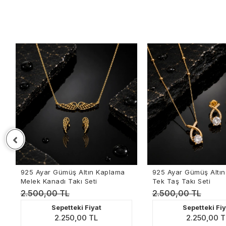
 Altın Kaplama
925 Ayar Gümüş Altın Kaplama
Altın
kı Seti
Tek Taş Takı Seti
Kolye
2.500,00 TL
1.65
ki Fiyat
Sepetteki Fiyat
,00 TL
2.250,00 TL