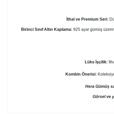
İthal ve Premium Seri:
Dü
Birinci Sınıf Altın Kaplama:
925 ayar gümüş üzeri
Lüks İşçilik:
İth
Kombin Önerisi:
Koleksiyo
Hera Gümüş sayf
Görsel ve y