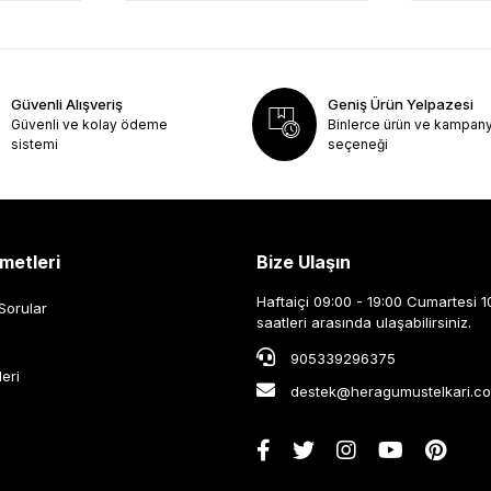
Güvenli Alışveriş
Geniş Ürün Yelpazesi
Güvenli ve kolay ödeme
Binlerce ürün ve kampan
sistemi
seçeneği
metleri
Bize Ulaşın
Haftaiçi 09:00 - 19:00 Cumartesi 1
Sorular
saatleri arasında ulaşabilirsiniz.
905339296375
leri
destek@heragumustelkari.c