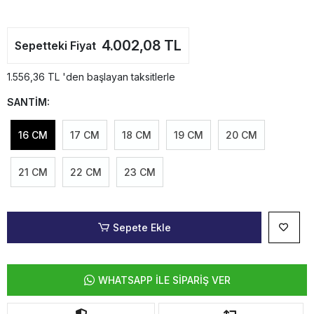
4.002,08 TL
Sepetteki Fiyat
1.556,36 TL 'den başlayan taksitlerle
SANTİM:
16 CM
17 CM
18 CM
19 CM
20 CM
21 CM
22 CM
23 CM
Sepete Ekle
WHATSAPP İLE SİPARİŞ VER