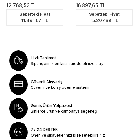
Bileklik
Bileklik
12.768,53 TL
16.897,65 TL
Sepetteki Fiyat
Sepetteki Fiyat
11.491,67 TL
15.207,89 TL
Hızlı Teslimat
Siparişleriniz en kısa sürede elinize ulaşır.
Güvenli Alışveriş
Güvenli ve kolay ödeme sistemi
Geniş Ürün Yelpazesi
Binlerce ürün ve kampanya seçeneği
7 / 24 DESTEK
Öneri ve şikayetlerinizi bize iletebilirsiniz.