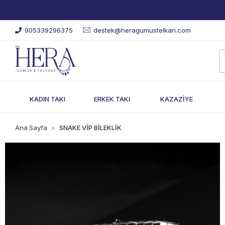
905339296375
destek@heragumustelkari.com
KADIN TAKI
ERKEK TAKI
KAZAZİYE
Ana Sayfa
SNAKE VİP BİLEKLİK