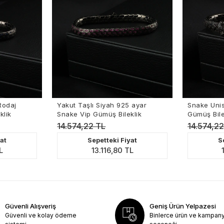
daj
Yakut Taşlı Siyah 925 ayar
Snake Unisex
ik
Snake Vip Gümüş Bileklik
Gümüş Bilekl
14.574,22 TL
14.574,22 
t
Sepetteki Fiyat
Sep
13.116,80 TL
13
Güvenli Alışveriş
Geniş Ürün Yelpazesi
Güvenli ve kolay ödeme
Binlerce ürün ve kampan