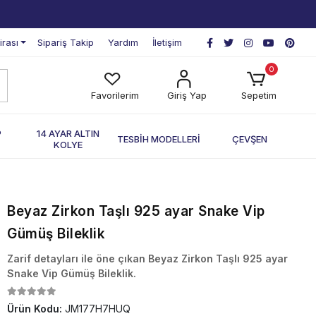
irası
Sipariş Takip
Yardım
İletişim
0
Favorilerim
Giriş Yap
Sepetim
P
14 AYAR ALTIN
TESBİH MODELLERİ
ÇEVŞEN
KOLYE
Beyaz Zirkon Taşlı 925 ayar Snake Vip
Gümüş Bileklik
Zarif detayları ile öne çıkan Beyaz Zirkon Taşlı 925 ayar
Snake Vip Gümüş Bileklik.
Ürün Kodu:
JM177H7HUQ