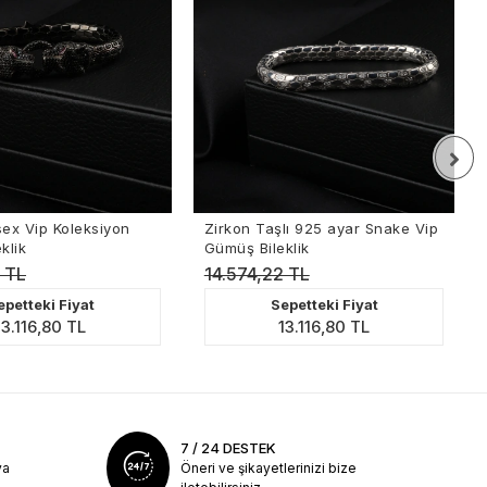
 Vip Koleksiyon
Zirkon Taşlı 925 ayar Snake Vip
9
ik
Gümüş Bileklik
V
TL
14.574,22 TL
1
etteki Fiyat
Sepetteki Fiyat
.116,80 TL
13.116,80 TL
7 / 24 DESTEK
ya
Öneri ve şikayetlerinizi bize