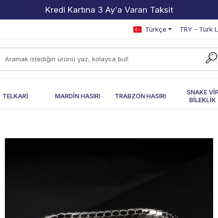
2000 TL ve Üzeri Alışverişlerde Kargo Bedava!
Türkçe
TRY - Türk L
SNAKE Vİ
TELKARİ
MARDİN HASIRI
TRABZON HASIRI
BİLEKLİK