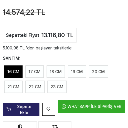
14.574,22 TL
13.116,80 TL
Sepetteki Fiyat
5.100,98 TL 'den başlayan taksitlerle
SANTİM:
16 CM
17 CM
18 CM
19 CM
20 CM
21 CM
22 CM
23 CM
Sepete
WHATSAPP İLE SİPARİŞ VER
Ekle