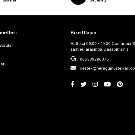
sistemi
seçeneği
metleri
Bize Ulaşın
Haftaiçi 09:00 - 19:00 Cumartesi 1
Sorular
saatleri arasında ulaşabilirsiniz.
905339296375
leri
destek@heragumustelkari.c