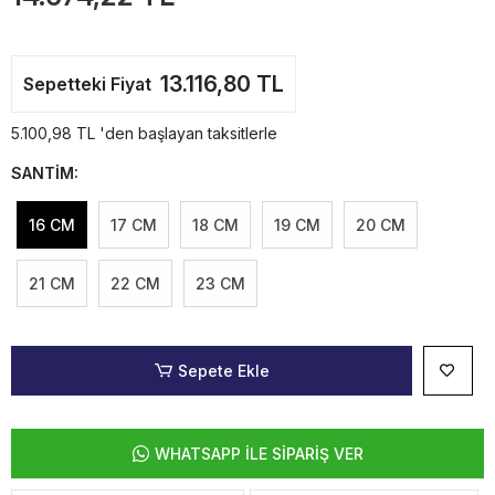
13.116,80 TL
Sepetteki Fiyat
5.100,98 TL 'den başlayan taksitlerle
SANTİM:
16 CM
17 CM
18 CM
19 CM
20 CM
21 CM
22 CM
23 CM
Sepete Ekle
WHATSAPP İLE SİPARİŞ VER