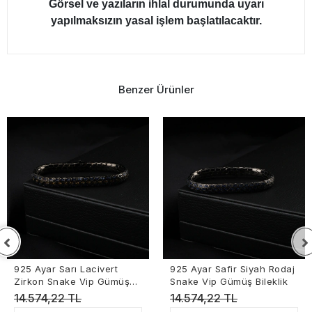
Görsel ve yazıların ihlal durumunda uyarı
yapılmaksızın yasal işlem başlatılacaktır.
Benzer Ürünler
925 Ayar Sarı Lacivert
925 Ayar Safir Siyah Rodaj
Zirkon Snake Vip Gümüş
Snake Vip Gümüş Bileklik
Bileklik
14.574,22 TL
14.574,22 TL