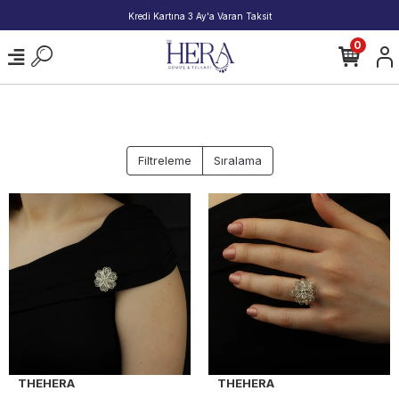
Kredi Kartına 3 Ay'a Varan Taksit
0
Filtreleme
Sıralama
THEHERA
THEHERA