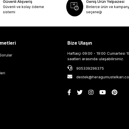
Güvenli Alışveriş
Geniş Ürün Yelpazesi
Güvenli ve kolay ödeme
Binlerce ürün ve kampan
sistemi
seçeneği
metleri
Bize Ulaşın
Haftaiçi 09:00 - 19:00 Cumartesi 1
Sorular
saatleri arasında ulaşabilirsiniz.
905339296375
leri
destek@heragumustelkari.c