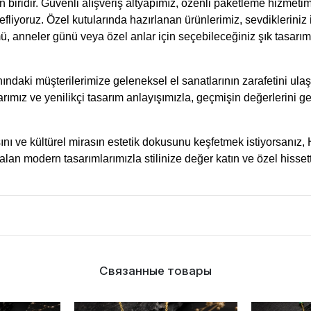
iridir. Güvenli alışveriş altyapımız, özenli paketleme hizmetimi
liyoruz. Özel kutularında hazırlanan ürünlerimiz, sevdikleriniz i
 anneler günü veya özel anlar için seçebileceğiniz şık tasarım
ndaki müşterilerimize geleneksel el sanatlarının zarafetini ula
ımız ve yenilikçi tasarım anlayışımızla, geçmişin değerlerini g
ısını ve kültürel mirasın estetik dokusunu keşfetmek istiyorsanız,
an modern tasarımlarımızla stilinize değer katın ve özel hisset
Связанные товары