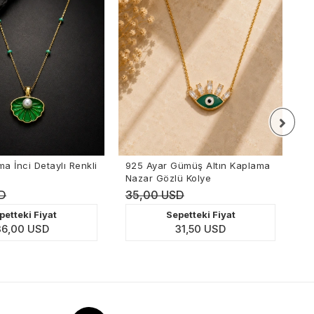
nkli
925 Ayar Gümüş Altın Kaplama
Altın Kaplama Renkl
Nazar Gözlü Kolye
Halka Küpe
35,00 USD
38,00 USD
Sepetteki Fiyat
Sepetteki 
31,50 USD
34,20 