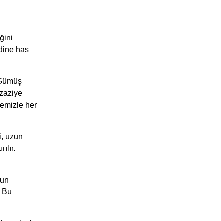
ğini
dine has
a Gümüş
azaziye
zemizle her
i, uzun
ılır.
ğun
. Bu