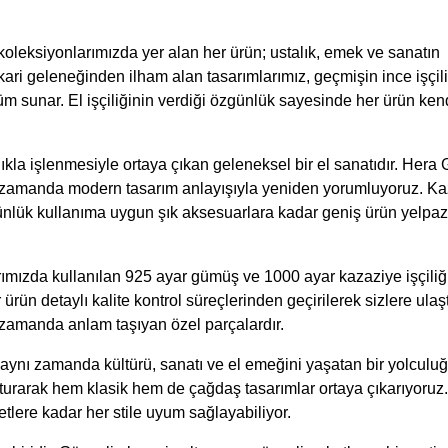
koleksiyonlarımızda yer alan her ürün; ustalık, emek ve sanatın
elkari geleneğinden ilham alan tasarımlarımız, geçmişin ince işçili
 sunar. El işçiliğinin verdiği özgünlük sayesinde her ürün ken
alıkla işlenmesiyle ortaya çıkan geleneksel bir el sanatıdır. Her
nı zamanda modern tasarım anlayışıyla yeniden yorumluyoruz. K
 günlük kullanıma uygun şık aksesuarlara kadar geniş ürün yelpa
rımızda kullanılan 925 ayar gümüş ve 1000 ayar kazaziye işçiliğ
rün detaylı kalite kontrol süreçlerinden geçirilerek sizlere ulaştır
ı zamanda anlam taşıyan özel parçalardır.
aynı zamanda kültürü, sanatı ve el emeğini yaşatan bir yolculu
uşturarak hem klasik hem de çağdaş tasarımlar ortaya çıkarıyoruz
lere kadar her stile uyum sağlayabiliyor.