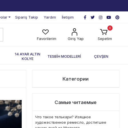
olar
Sipariş Takip
Yardım
İletişim
0
Favorilerim
Giriş Yap
Sepetim
П
14 AYAR ALTIN
TESBİH MODELLERİ
ÇEVŞEN
KOLYE
Категории
Самые читаемые
Что такое телькари? Изящное
художественное ремесло, достигшее
наших дней из Мидиата.