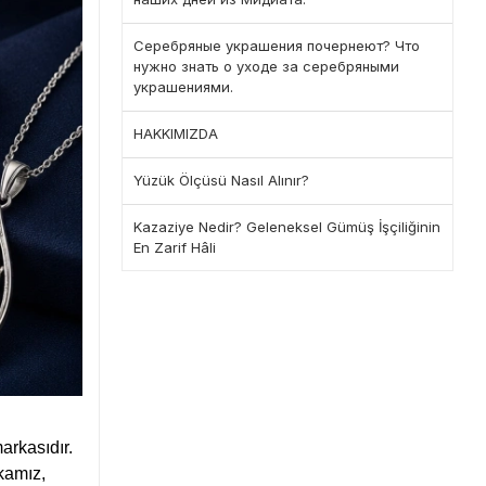
Серебряные украшения почернеют? Что
нужно знать о уходе за серебряными
украшениями.
HAKKIMIZDA
Yüzük Ölçüsü Nasıl Alınır?
Kazaziye Nedir? Geleneksel Gümüş İşçiliğinin
En Zarif Hâli
arkasıdır.
rkamız,