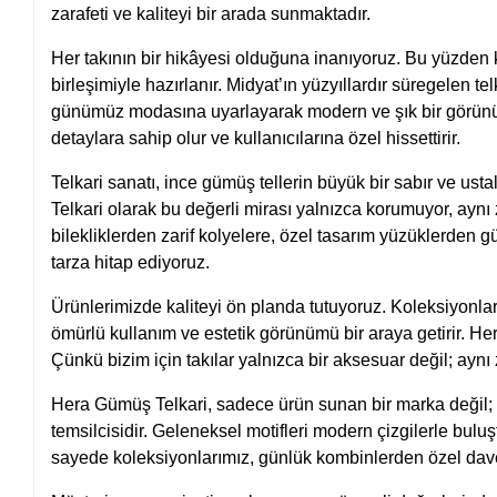
zarafeti ve kaliteyi bir arada sunmaktadır.
Her takının bir hikâyesi olduğuna inanıyoruz. Bu yüzden 
birleşimiyle hazırlanır. Midyat’ın yüzyıllardır süregelen t
günümüz modasına uyarlayarak modern ve şık bir görünüm
detaylara sahip olur ve kullanıcılarına özel hissettirir.
Telkari sanatı, ince gümüş tellerin büyük bir sabır ve ust
Telkari olarak bu değerli mirası yalnızca korumuyor, ay
bilekliklerden zarif kolyelere, özel tasarım yüzüklerden
tarza hitap ediyoruz.
Ürünlerimizde kaliteyi ön planda tutuyoruz. Koleksiyonla
ömürlü kullanım ve estetik görünümü bir araya getirir. Her ü
Çünkü bizim için takılar yalnızca bir aksesuar değil; ayn
Hera Gümüş Telkari, sadece ürün sunan bir marka değil; 
temsilcisidir. Geleneksel motifleri modern çizgilerle bul
sayede koleksiyonlarımız, günlük kombinlerden özel davet