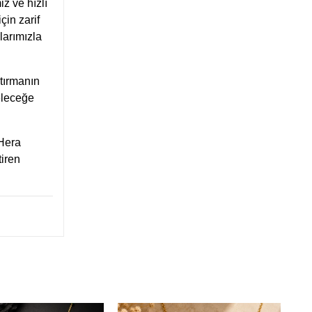
z ve hızlı
çin zarif
larımızla
ştırmanın
eleceğe
 Hera
tiren