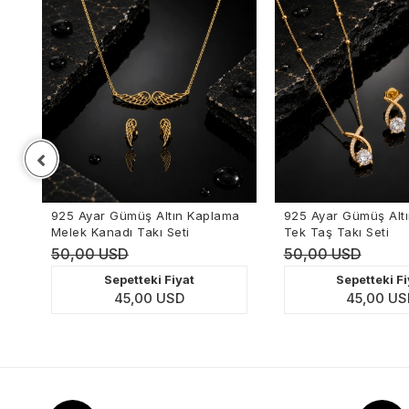
r Gümüş Altın Kaplama
925 Ayar Gümüş Altın Kaplama
nadı Takı Seti
Tek Taş Takı Seti
USD
50,00 USD
Sepetteki Fiyat
Sepetteki Fiyat
45,00 USD
45,00 USD