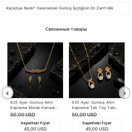
Kazaziye Nedir? Geleneksel Gümüş İşçiliğinin En Zarif Hâli
Связанные товары
925 Ayar Gümüş Altın
Altın Kaplama Nazar
Kaplama Tek Taş Takı
Gözlü Kalp Kolye
Seti
50,00 USD
33,00 USD
Sepetteki Fiyat
Sepetteki Fiyat
45,00 USD
29,70 USD