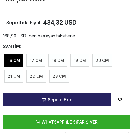
434,32 USD
Sepetteki Fiyat
168,90 USD 'den başlayan taksitlerle
SANTİM:
16 CM
17 CM
18 CM
19 CM
20 CM
21 CM
22 CM
23 CM
Sepete Ekle
WHATSAPP İLE SİPARİŞ VER