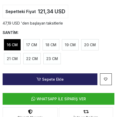
121,34 USD
Sepetteki Fiyat
47,19 USD 'den başlayan taksitlerle
SANTİM:
16 CM
17 CM
18 CM
19 CM
20 CM
21 CM
22 CM
23 CM
Sepete Ekle
WHATSAPP İLE SİPARİŞ VER