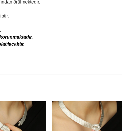
fından örülmektedir.
ptir.
.
a korunmaktadır.
atılacaktır.