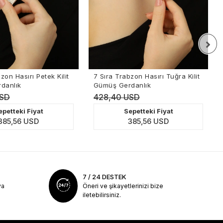
ilit
7 Sıra Trabzon Hasırı Tuğra Kilit
5 Sıra Trabzon H
Gümüş Gerdanlık
Model Gümüş Ger
428,40 USD
617,40 USD
Sepetteki Fiyat
Sepettek
385,56 USD
555,6
7 / 24 DESTEK
ya
Öneri ve şikayetlerinizi bize
iletebilirsiniz.