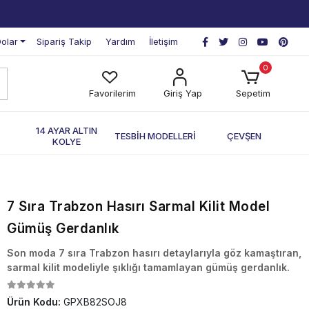
olar
Sipariş Takip
Yardım
İletişim
0
Favorilerim
Giriş Yap
Sepetim
П
14 AYAR ALTIN
TESBİH MODELLERİ
ÇEVŞEN
KOLYE
7 Sıra Trabzon Hasırı Sarmal Kilit Model
Gümüş Gerdanlık
Son moda 7 sıra Trabzon hasırı detaylarıyla göz kamaştıran,
sarmal kilit modeliyle şıklığı tamamlayan gümüş gerdanlık.
Ürün Kodu:
GPXB82SOJ8