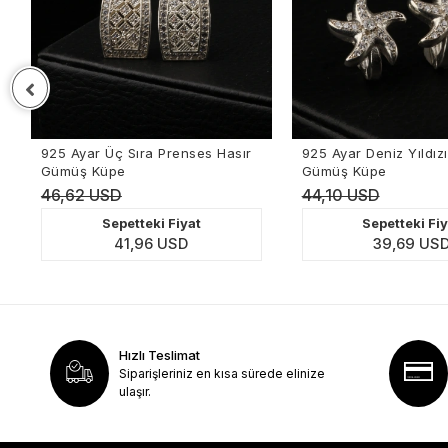
ç Sıra Prenses Hasır
925 Ayar Deniz Yıldızı Kadın
pe
Gümüş Küpe
D
44,10 USD
petteki Fiyat
Sepetteki Fiyat
41,96 USD
39,69 USD
Hızlı Teslimat
Siparişleriniz en kısa sürede elinize
ulaşır.