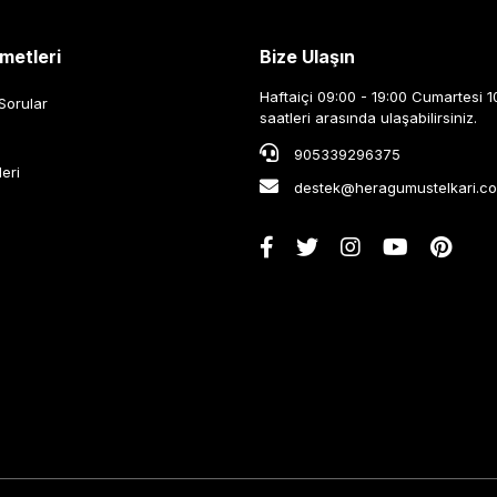
metleri
Bize Ulaşın
Haftaiçi 09:00 - 19:00 Cumartesi 1
Sorular
saatleri arasında ulaşabilirsiniz.
905339296375
leri
destek@heragumustelkari.c