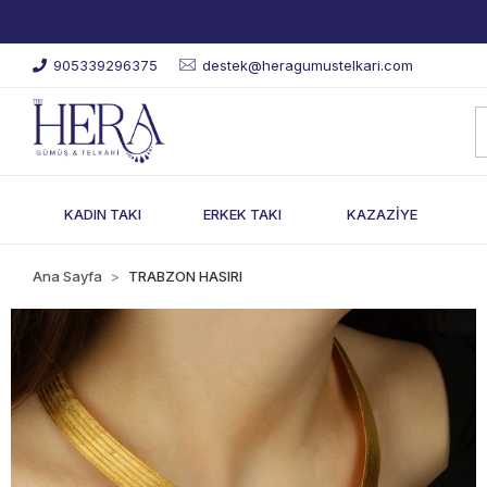
905339296375
destek@heragumustelkari.com
KADIN TAKI
ERKEK TAKI
KAZAZİYE
Ana Sayfa
TRABZON HASIRI