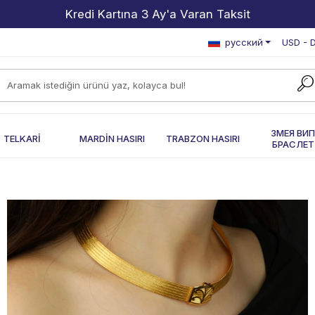
2000 TL ve Üzeri Alışverişlerde Kargo Bedava!
русский
USD - D
ЗМЕЯ ВИ
TELKARİ
MARDİN HASIRI
TRABZON HASIRI
БРАСЛЕТ