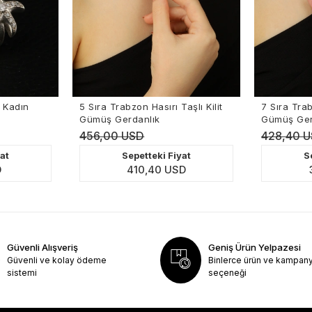
5 Sıra Trabzon Hasırı Taşlı Kilit
7 Sıra Trabzon Hasırı Petek K
Gümüş Gerdanlık
Gümüş Gerdanlık
456,00 USD
428,40 USD
Sepetteki Fiyat
Sepetteki Fiyat
410,40 USD
385,56 USD
Güvenli Alışveriş
Geniş Ürün Yelpazesi
Güvenli ve kolay ödeme
Binlerce ürün ve kampan
sistemi
seçeneği